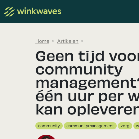
Home
Artikelen
Geen tijd voo
community
management
één uur per w
kan oplevere
community
communitymanagement
zorg
w