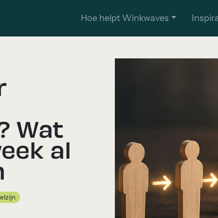
Hoe helpt Winkwaves
Inspir
r
? Wat
eek al
n
elzijn