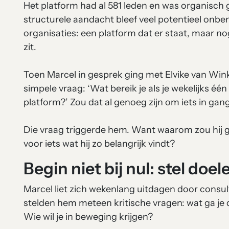
Het platform had al 581 leden en was organisch
structurele aandacht bleef veel potentieel onbe
organisaties: een platform dat er staat, maar nog 
zit.
Toen Marcel in gesprek ging met Elvike van Win
simpele vraag: ‘Wat bereik je als je wekelijks éé
platform?’ Zou dat al genoeg zijn om iets in gan
Die vraag triggerde hem. Want waarom zou hij 
voor iets wat hij zo belangrijk vindt?
Begin niet bij nul: stel doel
Marcel liet zich wekenlang uitdagen door consult
stelden hem meteen kritische vragen: wat ga je 
Wie wil je in beweging krijgen?