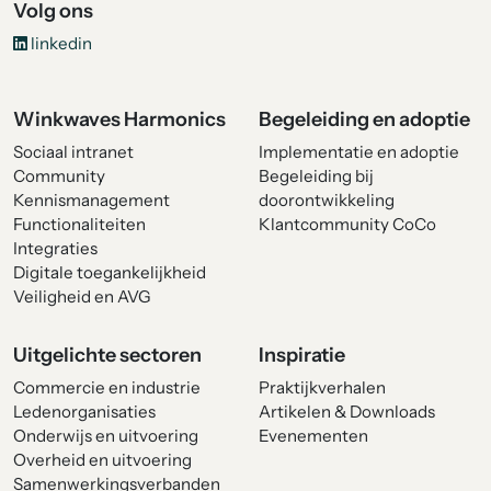
Volg ons
linkedin
Winkwaves Harmonics
Begeleiding en adoptie
Sociaal intranet
Implementatie en adoptie
Community
Begeleiding bij
Kennismanagement
doorontwikkeling
Functionaliteiten
Klantcommunity CoCo
Integraties
Digitale toegankelijkheid
Veiligheid en AVG
Uitgelichte sectoren
Inspiratie
Commercie en industrie
Praktijkverhalen
Ledenorganisaties
Artikelen & Downloads
Onderwijs en uitvoering
Evenementen
Overheid en uitvoering
Samenwerkingsverbanden