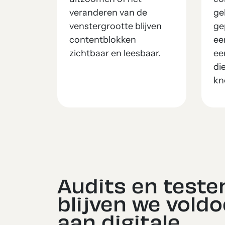
veranderen van de
ge
venstergrootte blijven
ge
contentblokken
ee
zichtbaar en leesbaar.
ee
di
kn
Audits en testen
blijven we vold
aan digitale