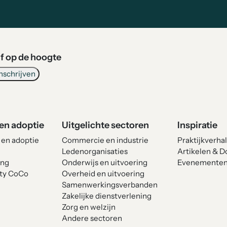
ijf op de hoogte
en adoptie
Uitgelichte sectoren
Inspiratie
 en adoptie
Commercie en industrie
Praktijkverha
Ledenorganisaties
Artikelen & 
ing
Onderwijs en uitvoering
Evenemente
ty CoCo
Overheid en uitvoering
Samenwerkingsverbanden
Zakelijke dienstverlening
Zorg en welzijn
Andere sectoren