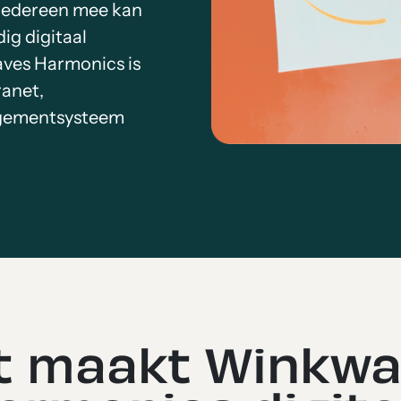
 iedereen mee kan
ig digitaal
ves Harmonics is
ranet,
gementsysteem
t maakt Winkwa