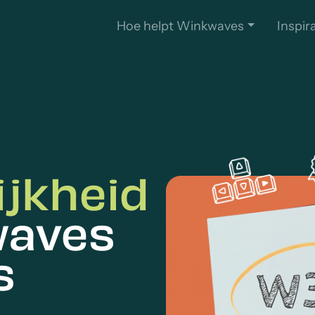
Hoe helpt Winkwaves
Inspir
ijkheid
waves
s