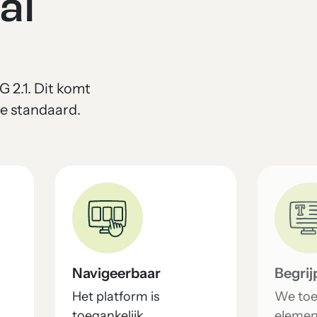
al
 2.1. Dit komt
se standaard.
Navigeerbaar
Begrij
Het platform is
We toe
toegankelijk
element