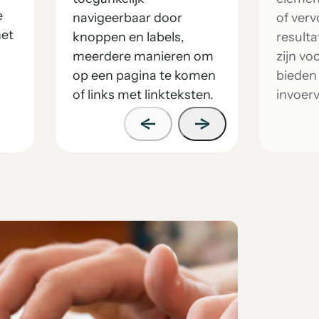
e
navigeerbaar door
of ver
het
knoppen en labels,
result
n
meerdere manieren om
zijn vo
op een pagina te komen
bieden 
of links met linkteksten.
invoer