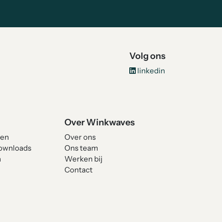
Volg ons
linkedin
Over Winkwaves
len
Over ons
Downloads
Ons team
n
Werken bij
Contact