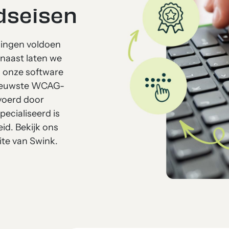
dseisen
lingen voldoen
naast laten we
n, onze software
nieuwste WCAG-
voerd door
pecialiseerd is
id. Bekijk ons
ite van Swink.