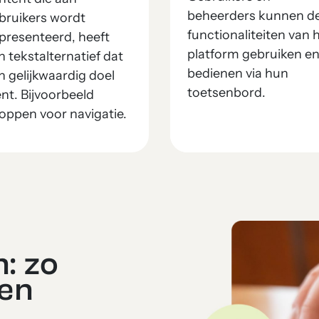
beheerders kunnen d
bruikers wordt
functionaliteiten van 
presenteerd, heeft
platform gebruiken e
n tekstalternatief dat
bedienen via hun
n gelijkwaardig doel
toetsenbord.
ent. Bijvoorbeeld
oppen voor navigatie.
: zo
oen