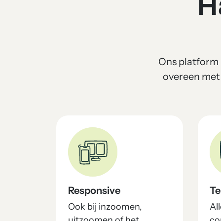
H
Ons platform 
overeen met 
Responsive
Te
Ook bij inzoomen,
Al
uitzoomen of het
co