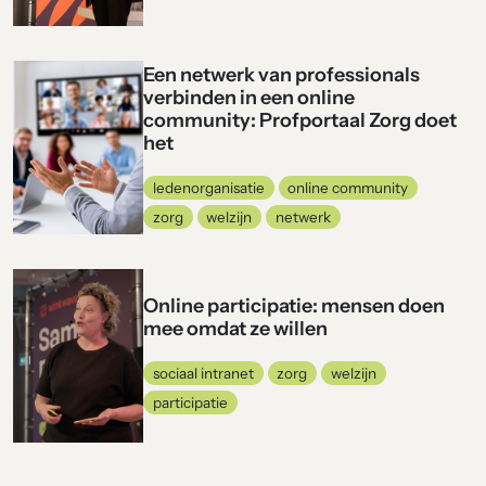
Een netwerk van professionals
verbinden in een online
community: Profportaal Zorg doet
het
ledenorganisatie
online community
zorg
welzijn
netwerk
Online participatie: mensen doen
mee omdat ze willen
sociaal intranet
zorg
welzijn
participatie